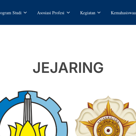
rogram Studi
Asosiasi Profesi
Kegiatan
Kemahasiswaa
JEJARING