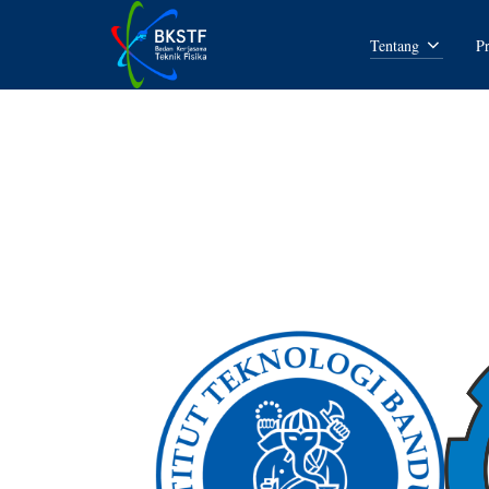
Tentang
P